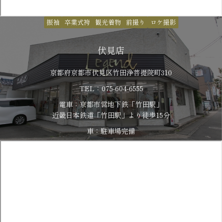
振袖
卒業式袴
観光着物
前撮り
ロケ撮影
伏見店
京都府京都市伏見区竹田浄菩提院町310
TEL：075-604-6555
電車：京都市営地下鉄「竹田駅」
​​​​​​​近畿日本鉄道「竹田駅」より徒歩15分
車：駐車場完備