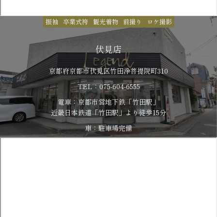
振袖
卒業式袴
観光着物
前撮り
ロケ撮影
伏見店
京都府京都市伏見区竹田浄菩提院町310
TEL：075-604-6555
電車：京都市営地下鉄「竹田駅」
​​​​​​​近畿日本鉄道「竹田駅」より徒歩15分
車：駐車場完備