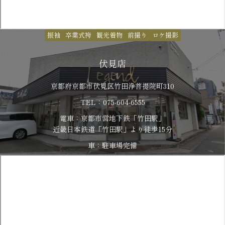
振袖
卒業式袴
観光着物
前撮り
ロケ撮影
伏見店
京都府京都市伏見区竹田浄菩提院町310
TEL：075-604-6555
電車：京都市営地下鉄「竹田駅」
​​​​​​​近畿日本鉄道「竹田駅」より徒歩15分
車：駐車場完備