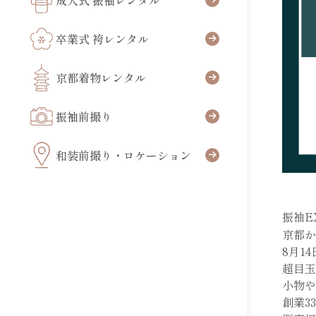
成人式 振袖レンタル
卒業式 袴レンタル
京都着物レンタル
振袖前撮り
和装前撮り・ロケーション
振袖E
京都か
8月1
超目玉
小物や
創業3