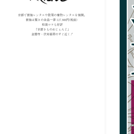
京都で振袖レンタルや散策の着物レンタルを展開。
振袖は驚きの全品一律 127,800円(税前）
和装ロケも好評
​​​​​​​「京都きものれじぇんど」
金閣寺・伏見稲荷のすぐ近く！