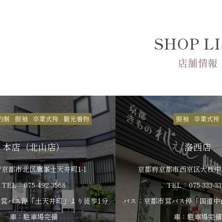
SHOP L
店舗情報
約制
振袖
卒業式袴
観光着物
振袖
卒業式袴
本店（北山店）
洛西店
京都市北区鷹峯土天井町1-1
京都府京都市西京区大枝中山
TEL：075-492-3568
TEL：075-333-33
営バス停「土天井町」より徒歩1分
バス：京都市営バス停「国道中
車：駐車場完備
車：駐車場完備