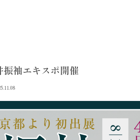
井振袖エキスポ開催
5.11.08