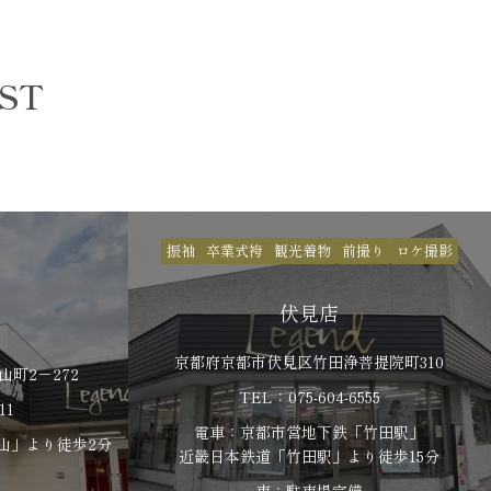
IST
振袖
卒業式袴
観光着物
前撮り
ロケ撮影
伏見店
京都府京都市伏見区竹田浄菩提院町310
町2－272
TEL：075-604-6555
11
電車：京都市営地下鉄「竹田駅」
山」より徒歩2分
​​​​​​​近畿日本鉄道「竹田駅」より徒歩15分