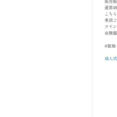
販売振袖
通常4
こちら
来店
ライン
※開催
#振袖 
成人式