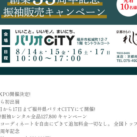
XPO開催決定!
ら初出展
4日から17日まで福井県パリオCITYにて開催!
!振袖レンタル全品127,800 キャンペーン
コーディネートを自由にできて追加料金一切なし。 全国トッ
3周年記念