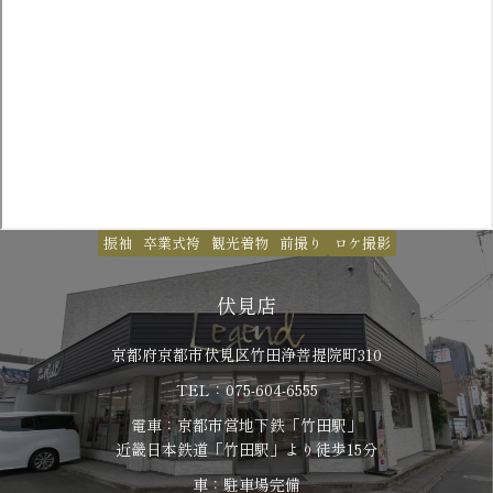
振袖
卒業式袴
観光着物
前撮り
ロケ撮影
伏見店
京都府京都市伏見区竹田浄菩提院町310
TEL：075-604-6555
電車：京都市営地下鉄「竹田駅」
​​​​​​​近畿日本鉄道「竹田駅」より徒歩15分
車：駐車場完備