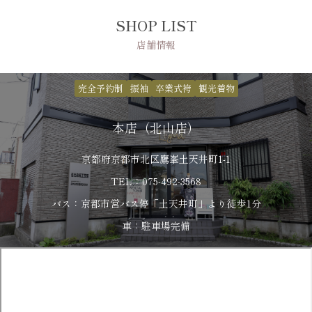
SHOP LIST
店舗情報
完全予約制
振袖
卒業式袴
観光着物
本店（北山店）
京都府京都市北区鷹峯土天井町1-1
TEL：075-492-3568
バス：京都市営バス停「土天井町」より徒歩1分
車：駐車場完備