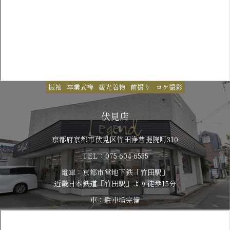
振袖
卒業式袴
観光着物
前撮り
ロケ撮影
伏見店
京都府京都市伏見区竹田浄菩提院町310
TEL：075-604-6555
電車：京都市営地下鉄「竹田駅」
​​​​​​​近畿日本鉄道「竹田駅」より徒歩15分
車：駐車場完備