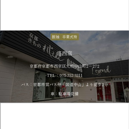
振袖
卒業式袴
洛西店
京都府京都市西京区大枝中山町2－272
TEL：075-333-3311
バス：京都市営バス停「国道中山」より徒歩2分
車：駐車場完備