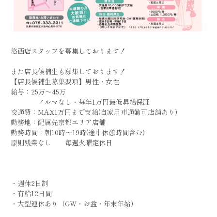
洛西店スタッフを募集しております！
また店長候補生も募集しております！
【店長候補生募集要項】男性・女性
給与：25万～45万
ノルマなし・毎年1万円最低昇給保証
交通費：MAX1万円まで支給(自家用車通勤可店舗あり)
勤務地：配属先京都エリア店舗
勤務時間：朝10時～19時(途中休憩時間含む)
原則残業なし 毎週火曜定休日
・週休2日制
・有給12日間
・大型連休あり（GW・お盆・年末年始）