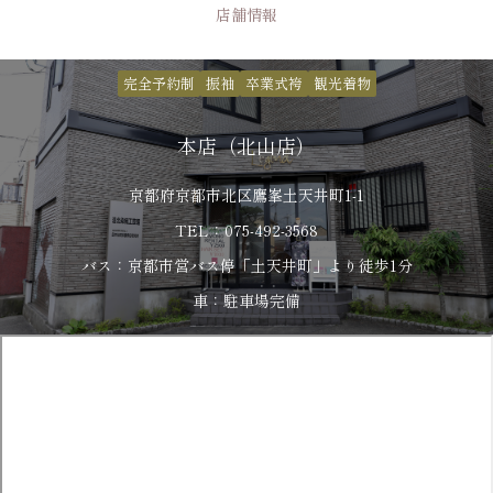
店舗情報
完全予約制
振袖
卒業式袴
観光着物
本店（北山店）
京都府京都市北区鷹峯土天井町1-1
TEL：075-492-3568
バス：京都市営バス停「土天井町」より徒歩1分
車：駐車場完備