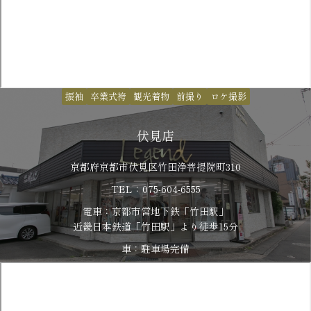
振袖
卒業式袴
観光着物
前撮り
ロケ撮影
伏見店
京都府京都市伏見区竹田浄菩提院町310
TEL：075-604-6555
電車：京都市営地下鉄「竹田駅」
​​​​​​​近畿日本鉄道「竹田駅」より徒歩15分
車：駐車場完備