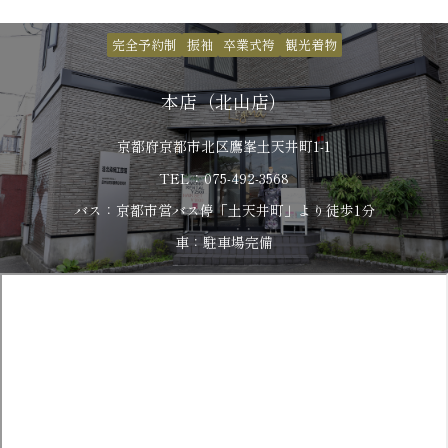
完全予約制
振袖
卒業式袴
観光着物
本店（北山店）
京都府京都市北区鷹峯土天井町1-1
TEL：075-492-3568
バス：京都市営バス停「土天井町」より徒歩1分
車：駐車場完備