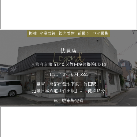
振袖
卒業式袴
観光着物
前撮り
ロケ撮影
伏見店
京都府京都市伏見区竹田浄菩提院町310
TEL：075-604-6555
電車：京都市営地下鉄「竹田駅」
​​​​​​​近畿日本鉄道「竹田駅」より徒歩15分
車：駐車場完備