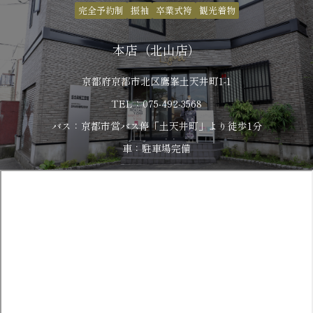
完全予約制
振袖
卒業式袴
観光着物
本店（北山店）
京都府京都市北区鷹峯土天井町1-1
TEL：075-492-3568
バス：京都市営バス停「土天井町」より徒歩1分
車：駐車場完備