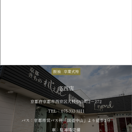
振袖
卒業式袴
洛西店
京都府京都市西京区大枝中山町2－272
TEL：075-333-3311
バス：京都市営バス停「国道中山」より徒歩2分
車：駐車場完備