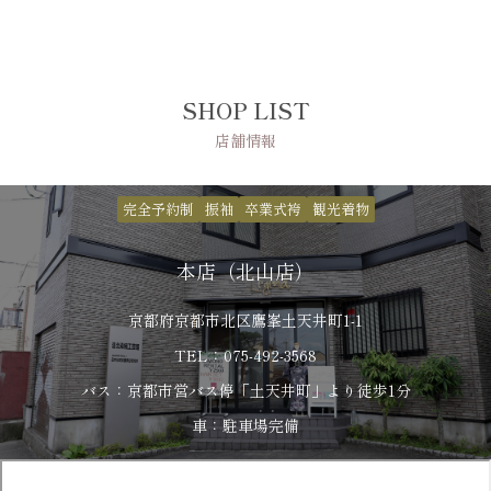
SHOP LIST
店舗情報
完全予約制
振袖
卒業式袴
観光着物
本店（北山店）
京都府京都市北区鷹峯土天井町1-1
TEL：075-492-3568
バス：京都市営バス停「土天井町」より徒歩1分
車：駐車場完備