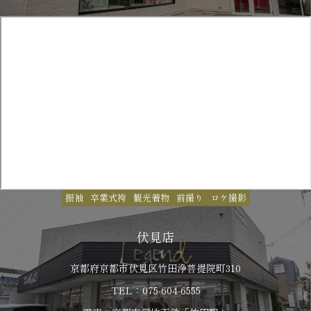
振袖
卒業式袴
観光着物
前撮り
ロケ撮影
伏見店
京都府京都市伏見区竹田浄菩提院町310
TEL：075-604-6555