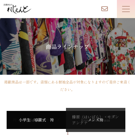
商品ラインナップ
掲載商品は一部です。店頭にある振袖全品が対象になりますので是非ご来店く
ださい。
JAPAN STYLE×中村里
榛原（はいばら）・モダン
袴 おすすめラインナップ
小学生 卒業式 袴
玉城ティナ×紅一点
MomoPri
九重
Kimono Kansai
メンズ袴
砂
アンテナ
1